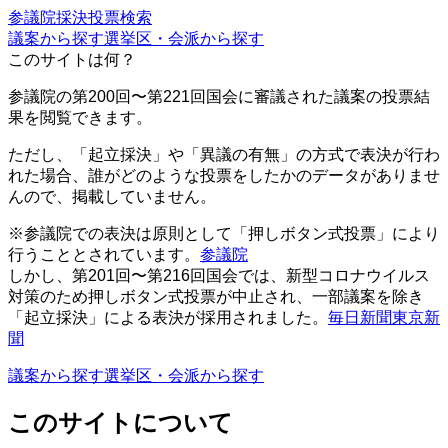
参議院採決投票検索
議案から探す
選挙区・会派から探す
このサイトは何？
参議院の第200回〜第221回国会に審議された議案の投票結
果を閲覧できます。
ただし、「起立採決」や「異議の有無」の方式で表決が行わ
れた場合、誰がどのような投票をしたかのデータがありませ
んので、掲載していません。
※参議院での表決は原則として「押しボタン式投票」により
行うこととされています。
参議院
しかし、第201回〜第216回国会では、新型コロナウイルス
対策のため押しボタン式投票が中止され、一部議案を除き
「起立採決」による表決が採用されました。
毎日新聞
東京新
聞
議案から探す
選挙区・会派から探す
このサイトについて